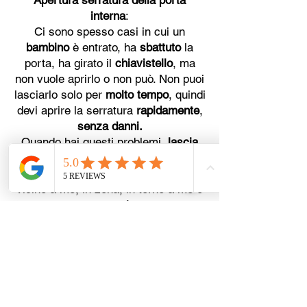
Apertura serratura della porta
interna
:
Ci sono spesso casi in cui un
bambino
è entrato, ha
sbattuto
la
porta, ha girato il
chiavistello
, ma
non vuole aprirlo o non può. Non puoi
lasciarlo solo per
molto tempo
, quindi
devi aprire la serratura
rapidamente
,
senza danni.
Quando hai questi problemi,
lascia
fare a noi
. Ho bisogno di un
Fabbro a
Sona,
Pronto Intervento Fabbro
,
vicino a me, in zona, in torno a me o
nelle vicinanze, non
riesco
ad aprire
la porta chi posso chiamare? sono
rimasto
chiuso all'interno
/
all'esterno
e non riesco ad aprire la porta
perché la
porta e bloccata
, ho
rotto la
chiave
nella serratura cosa faccio?
Prezzo apertura porta, prezzo