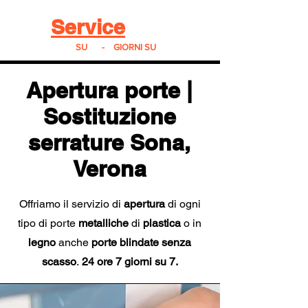
Real
Service
24
24h
SU
24
-
7
GIORNI SU
7
Apertura porte |
Sostituzione
serrature Sona
,
Verona
Offriamo il servizio di
apertura
di ogni
tipo di porte
metalliche
di
plastica
o in
legno
anche
porte blindate
senza
scasso
.
24 ore 7 giorni su 7.