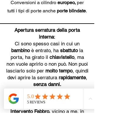
Conversioni a cilindro
europeo,
per
tutti i tipi di porte anche
porte blindate
.
Apertura serratura della porta
interna
:
Ci sono spesso casi in cui un
bambino
è entrato, ha
sbattuto
la
porta, ha girato il
chiavistello
, ma
non vuole aprirlo o non può. Non puoi
lasciarlo solo per
molto tempo
, quindi
devi aprire la serratura
rapidamente
,
senza danni.
Quando hai questi problemi,
lascia
fare a noi
. Ho bisogno di un
Fabbro a
Negrar di Valpolicella,
Pronto
Intervento Fabbro
,
vicino a me, in
zona, in torno a me o nelle vicinanze,
non
riesco
ad aprire la porta chi
posso chiamare? sono rimasto