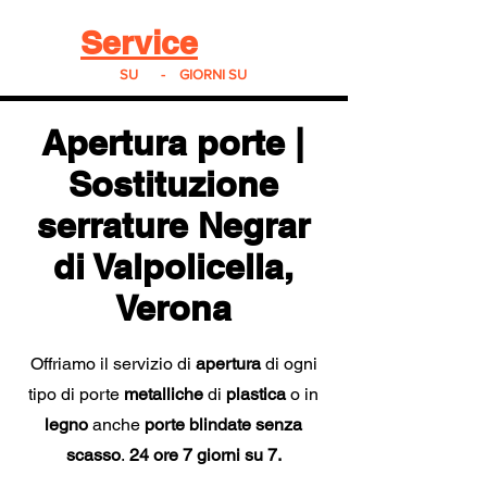
Real
Service
24
24h
SU
24
-
7
GIORNI SU
7
Apertura porte |
Sostituzione
serrature Negrar
di Valpolicella
,
Verona
Offriamo il servizio di
apertura
di ogni
tipo di porte
metalliche
di
plastica
o in
legno
anche
porte blindate
senza
scasso
.
24 ore 7 giorni su 7.