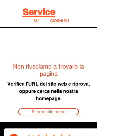
Real
Service
24
24h
SU
24
-
7
GIORNI SU
7
Non riusciamo a trovare la
pagina
Verifica l'URL del sito web e riprova,
oppure cerca nella nostra
homepage.
Ritorna alla home