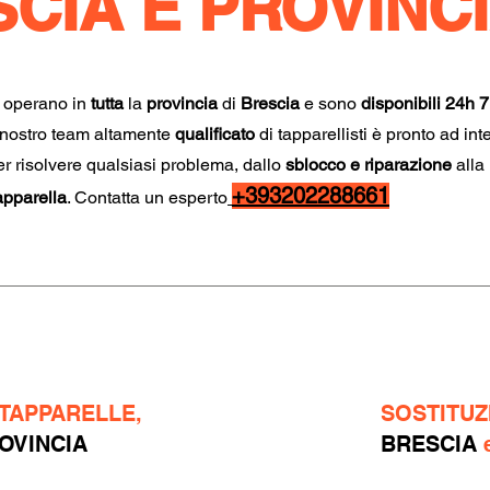
CIA E PROVINC
operano in
tutta
la
provincia
di
Brescia
e sono
disponibili
24h
7
l nostro team altamente
qualificato
di tapparellisti è pronto ad int
r risolvere qualsiasi problema, dallo
sblocco e riparazione
alla
+393202288661
apparella
. Contatta un esperto
 TAPPARELLE,
SOSTITUZ
OVINCIA
BRESCIA