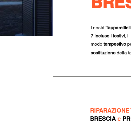
BRES
I nostri
Tapparellisti
7 incluso i festivi
, I
modo
tempestivo
pe
sostituzione
della
t
RIPARAZIONE
BRESCIA
e
PR