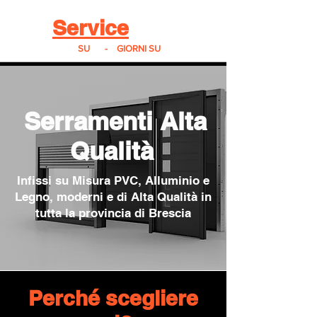
Real
Service
24
24h
SU
24
-
7
GIORNI SU
7
Serramenti Alta
Qualità
Infissi su Misura PVC, Alluminio e
Legno, moderni e di Alta Qualità in
tutta la provincia di Brescia
Perché scegliere