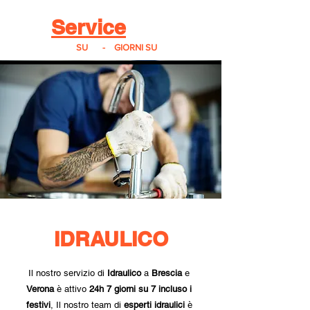
Real
Service
24
24h
SU
24
-
7
GIORNI SU
7
IDRAULICO
Il nostro servizio di
Idraulico
a
Brescia
e
Verona
è attivo
24h
7 giorni su 7 incluso i
festivi
, Il nostro team di
esperti idraulici
è