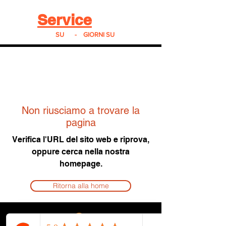
Real
Service
24
24h
SU
24
-
7
GIORNI SU
7
Non riusciamo a trovare la
pagina
Verifica l'URL del sito web e riprova,
oppure cerca nella nostra
homepage.
Ritorna alla home