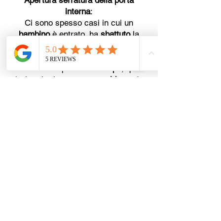
Apertura serratura della porta
interna
:
Ci sono spesso casi in cui un
bambino
è entrato, ha
sbattuto
la
porta, ha girato il
chiavistello
, ma
non vuole aprirlo o non può. Non puoi
lasciarlo solo per
molto tempo
, quindi
devi aprire la serratura
rapidamente
,
senza danni.
Quando hai questi problemi,
lascia
fare a noi
. Ho bisogno di un
Fabbro a
Lavis,
Pronto Intervento Fabbro
,
vicino a me, in zona, in torno a me o
nelle vicinanze, non
riesco
ad aprire
la porta chi posso chiamare? sono
rimasto
chiuso all'interno
/
all'esterno
e non riesco ad aprire la porta
perché la
porta e bloccata
, ho
rotto la
chiave
nella serratura cosa faccio?
Prezzo apertura porta, prezzo