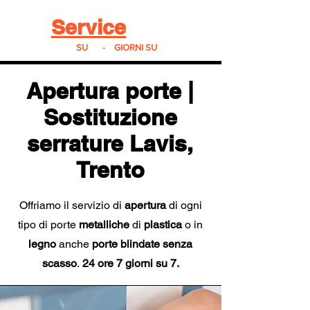
Real
Service
24
24h
SU
24
-
7
GIORNI SU
7
Apertura porte |
Sostituzione
serrature Lavis,
Trento
Offriamo il servizio di
apertura
di ogni
tipo di porte
metalliche
di
plastica
o in
legno
anche
porte blindate
senza
scasso
.
24 ore 7 giorni su 7.