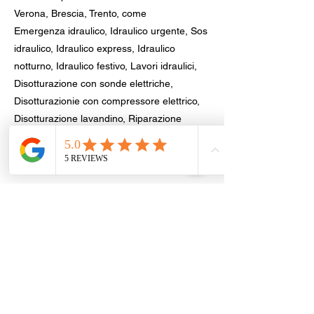
Verona, Brescia, Trento, come
Emergenza idraulico, Idraulico urgente, Sos
idraulico, Idraulico express, Idraulico
notturno, Idraulico festivo, Lavori idraulici,
Disotturazione con sonde elettriche,
Disotturazionie con compressore elettrico,
Disotturazione lavandino, Riparazione
perdita acqua.
Disotturazinone nel tuo comune,
provincia di Trento
Trento
|
Rovereto
|
Besenello
|
Civezzano
|
Riva del Garda
|
Volano
|
Arco
|
Mori
|
Pergine
Valsugana
|
Ala
|
Lavis