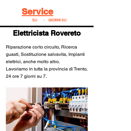
Real
Service
24
24h
SU
24
-
7
GIORNI SU
7
Elettricista Rovereto
Riparazione corto circuito, Ricerca
guasti, Sostituzione salvavita, Impianti
elettrici, anche molto altro.
Lavoriamo in tutta la provincia di Trento,
24 ore 7 giorni su 7.