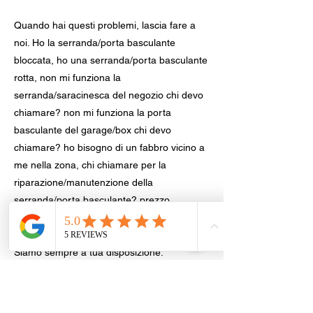
Quando hai questi problemi, lascia fare a
noi. Ho la serranda/porta basculante
bloccata, ho una serranda/porta basculante
rotta, non mi funziona la
serranda/saracinesca del negozio chi devo
chiamare? non mi funziona la porta
basculante del garage/box chi devo
chiamare? ho bisogno di un fabbro vicino a
me nella zona, chi chiamare per la
riparazione/manutenzione della
serranda/porta basculante? prezzo
riparazione/manutenzione della
serranda/porta basculante? Fabbro Brescia,
Siamo sempre a tua disposizione.
Sbloccaggio Serrande | Basculanti nel tuo
comune, provincia di Brescia