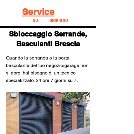
Real
Service
24
24h
SU
24
-
7
GIORNI SU
7
Sbloccaggio Serrande,
Basculanti Brescia
Quando la serranda o la porta
basculante del tuo negozio/garage non
si apre, hai bisogno di un tecnico
specializzato, 24 ore 7 giorni su 7.