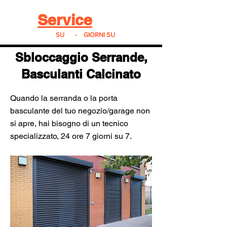
Real
Service
24
24h
SU
24
-
7
GIORNI SU
7
Sbloccaggio Serrande,
Basculanti Calcinato
Quando la serranda o la porta
basculante del tuo negozio/garage non
si apre, hai bisogno di un tecnico
specializzato, 24 ore 7 giorni su 7.