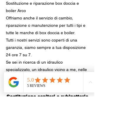
Sostituzione e riparazione box doccia e
boiler Arco
Offriamo anche il servizio di cambio,
riparazione o manutenzione per tutti i tipi e
tutte le marche di box doccia e boiler.
Tutti i nostri servizi sono coperti di una
garanzia, siamo sempre a tua disposizione
24 ore 7 su 7.
Se sei in ricerca di un idraulico
specializzato, un idraulico vicino a me, nelle
vicinanze, intorno a me o in zona basta
contattare RealService24.
Sostituzione sanitari e rubinetteria,
provincia di Trento
Trento
|
Rovereto
|
Besenello
|
Civezzano
|
Riva del Garda
|
Volano
|
Arco
|
Mori
|
Pergine