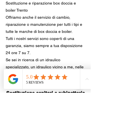
Sostituzione e riparazione box doccia e
boiler Trento
Offriamo anche il servizio di cambio,
riparazione o manutenzione per tutti i tipi e
tutte le marche di box doccia e boiler.
Tutti i nostri servizi sono coperti di una
garanzia, siamo sempre a tua disposizione
24 ore 7 su 7.
Se sei in ricerca di un idraulico
specializzato, un idraulico vicino a me, nelle
vicinanze, intorno a me o in zona basta
contattare RealService24.
Sostituzione sanitari e rubinetteria,
provincia di Trento
Trento
|
Rovereto
|
Besenello
|
Civezzano
|
Riva del Garda
|
Volano
|
Arco
|
Mori
|
Pergine