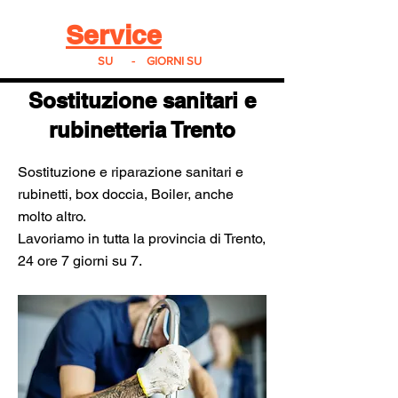
Real
Service
24
24h
SU
24
-
7
GIORNI SU
7
Sostituzione sanitari e
rubinetteria Trento
Sostituzione e riparazione sanitari e
rubinetti, box doccia, Boiler, anche
molto altro.
Lavoriamo in tutta la provincia di Trento,
24 ore 7 giorni su 7.