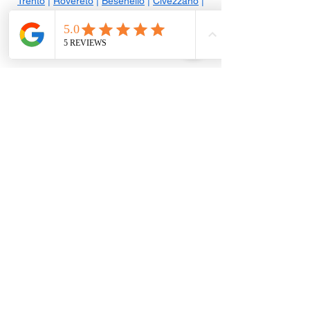
Trento
|
Rovereto
|
Besenello
|
Civezzano
|
Riva del Garda
|
Volano
|
Arco
|
Mori
|
Pergine
Valsugana
|
Ala
|
Lavis