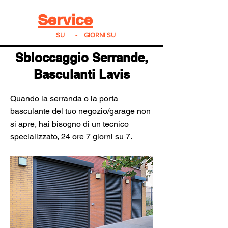
Real
Service
24
24h
SU
24
-
7
GIORNI SU
7
Sbloccaggio Serrande,
Basculanti Lavis
Quando la serranda o la porta
basculante del tuo negozio/garage non
si apre, hai bisogno di un tecnico
specializzato, 24 ore 7 giorni su 7.