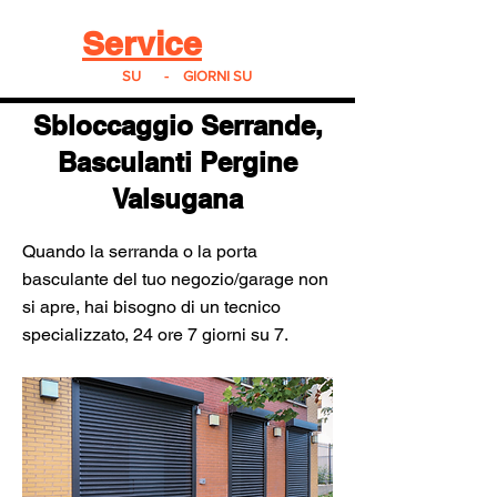
Real
Service
24
24h
SU
24
-
7
GIORNI SU
7
Sbloccaggio Serrande,
Basculanti Pergine
Valsugana
Quando la serranda o la porta
basculante del tuo negozio/garage non
si apre, hai bisogno di un tecnico
specializzato, 24 ore 7 giorni su 7.