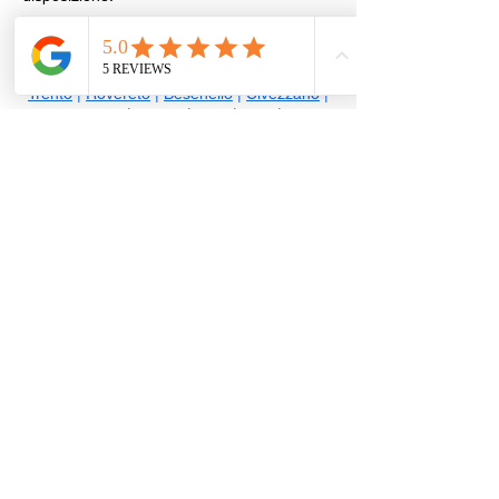
Sbloccaggio Serrande | Basculanti
nel tuo comune, provincia di Trento
Trento
|
Rovereto
|
Besenello
|
Civezzano
|
Riva del Garda
|
Volano
|
Arco
|
Mori
|
Pergine
Valsugana
|
Ala
|
Lavis