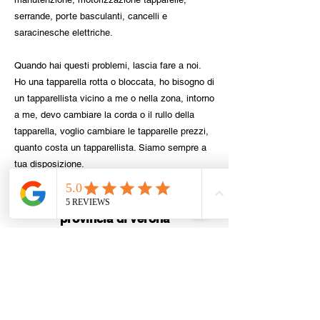
serrande, porte basculanti, cancelli e
saracinesche elettriche.
Quando hai questi problemi, lascia fare a noi.
Ho una tapparella rotta o bloccata, ho bisogno di
un tapparellista vicino a me o nella zona, intorno
a me, devo cambiare la corda o il rullo della
tapparella, voglio cambiare le tapparelle prezzi,
quanto costa un tapparellista. Siamo sempre a
tua disposizione.
Tapparellista nel tuo comune,
provincia di Verona
Verona
|
Villafranca di Verona
|
Legnago
|
San Giovanni
Lupatoto
|
San Bonifacio
|
Bussolengo
|
Sona
|
Pescantina
|
Negrar di Valpolicella
|
Cerea
|
Bovolone
|
San Martino Buon Albergo
|
Valeggio sul Mincio
|
Zevio
|
Sommacampagna
|
Castelnuovo del Garda
|
San
Pietro in Cariano
|
Castel d'Azzano
|
Sant'Ambrogio di