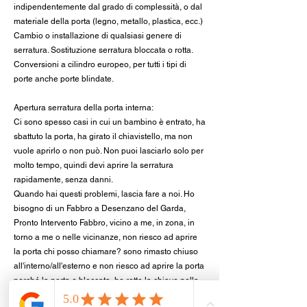
indipendentemente dal grado di complessità, o dal
materiale della porta (legno, metallo, plastica, ecc.)
Cambio o installazione di qualsiasi genere di
serratura. Sostituzione serratura bloccata o rotta.
Conversioni a cilindro europeo, per tutti i tipi di
porte anche porte blindate.
Apertura serratura della porta interna:
Ci sono spesso casi in cui un bambino è entrato, ha
sbattuto la porta, ha girato il chiavistello, ma non
vuole aprirlo o non può. Non puoi lasciarlo solo per
molto tempo, quindi devi aprire la serratura
rapidamente, senza danni.
Quando hai questi problemi, lascia fare a noi. Ho
bisogno di un Fabbro a Desenzano del Garda,
Pronto Intervento Fabbro, vicino a me, in zona, in
torno a me o nelle vicinanze, non riesco ad aprire
la porta chi posso chiamare? sono rimasto chiuso
all'interno/all'esterno e non riesco ad aprire la porta
perché la porta e bloccata, ho rotto la chiave nella
serratura cosa faccio? Prezzo apertura porta,