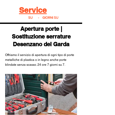
Real
Service
24
24h
SU
24
-
7
GIORNI SU
7
Apertura porte |
Sostituzione serrature
Desenzano del Garda
Offriamo il servizio di apertura di ogni tipo di porte
metalliche di plastica o in legno anche porte
blindate senza scasso. 24 ore 7 giorni su 7.