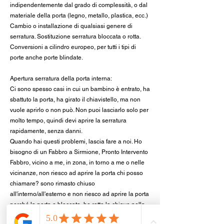
indipendentemente dal grado di complessità, o dal
materiale della porta (legno, metallo, plastica, ecc.)
Cambio o installazione di qualsiasi genere di
serratura. Sostituzione serratura bloccata o rotta.
Conversioni a cilindro europeo, per tutti i tipi di
porte anche porte blindate.
Apertura serratura della porta interna:
Ci sono spesso casi in cui un bambino è entrato, ha
sbattuto la porta, ha girato il chiavistello, ma non
vuole aprirlo o non può. Non puoi lasciarlo solo per
molto tempo, quindi devi aprire la serratura
rapidamente, senza danni.
Quando hai questi problemi, lascia fare a noi. Ho
bisogno di un Fabbro a Sirmione, Pronto Intervento
Fabbro, vicino a me, in zona, in torno a me o nelle
vicinanze, non riesco ad aprire la porta chi posso
chiamare? sono rimasto chiuso
all'interno/all'esterno e non riesco ad aprire la porta
perché la porta e bloccata, ho rotto la chiave nella
serratura cosa faccio? Prezzo apertura porta,