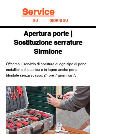
Real
Service
24
24h
SU
24
-
7
GIORNI SU
7
Apertura porte |
Sostituzione serrature
Sirmione
Offriamo il servizio di apertura di ogni tipo di porte
metalliche di plastica o in legno anche porte
blindate senza scasso. 24 ore 7 giorni su 7.