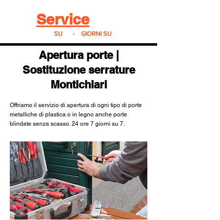
Real
Service
24
24h
SU
24
-
7
GIORNI SU
7
Apertura porte |
Sostituzione serrature
Montichiari
Offriamo il servizio di apertura di ogni tipo di porte
metalliche di plastica o in legno anche porte
blindate senza scasso. 24 ore 7 giorni su 7.