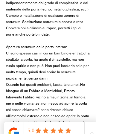
indipendentemente dal grado di complessità, o dal
materiale della porta (legno, metallo, plastica, ecc.)
Cambio o installazione di qualsiasi genere di
serratura. Sostituzione serratura bloccata o rotta.
Conversioni a cilindro europeo, per tutti i tipi di
porte anche porte blindate.
Apertura serratura della porta interna:
Ci sono spesso casi in cui un bambino è entrato, ha
sbattuto la porta, ha girato il chiavistello, ma non
vuole aprirlo o non può. Non puoi lasciarlo solo per
molto tempo, quindi devi aprire la serratura
rapidamente, senza danni.
Quando hai questi problemi, lascia fare a noi. Ho
bisogno di un Fabbro a Montichiari, Pronto
Intervento Fabbro, vicino a me, in zona, in torno a
me o nelle vicinanze, non riesco ad aprire la porta
chi posso chiamare? sono rimasto chiuso
all'interno/all'esterno e non riesco ad aprire la porta
perché la porta e bloccata, ho rotto la chiave nella
serratura cosa faccio? Prezzo apertura porta,