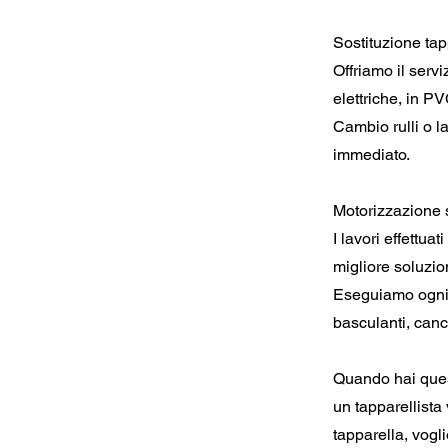
Sostituzione tap
Offriamo il serv
elettriche, in PV
Cambio rulli o la
immediato.
Motorizzazione 
I lavori effettu
migliore soluzio
Eseguiamo ogni 
basculanti, canc
Quando hai quest
un tapparellista
tapparella, vogl