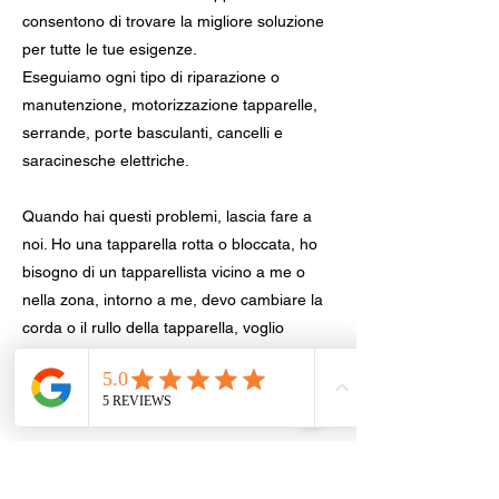
consentono di trovare la migliore soluzione
per tutte le tue esigenze.
Eseguiamo ogni tipo di riparazione o
manutenzione, motorizzazione tapparelle,
serrande, porte basculanti, cancelli e
saracinesche elettriche.
Quando hai questi problemi, lascia fare a
noi. Ho una tapparella rotta o bloccata, ho
bisogno di un tapparellista vicino a me o
nella zona, intorno a me, devo cambiare la
corda o il rullo della tapparella, voglio
cambiare le tapparelle prezzi, quanto costa
un tapparellista. Siamo sempre a tua
disposizione.
Tapparellista nel tuo comune,
provincia di Trento