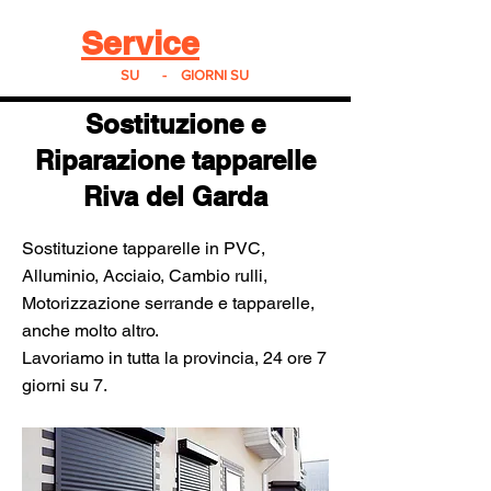
Real
Service
24
24h
SU
24
-
7
GIORNI SU
7
Sostituzione e
Riparazione tapparelle
Riva del Garda
Sostituzione tapparelle in PVC,
Alluminio, Acciaio, Cambio rulli,
Motorizzazione serrande e tapparelle,
anche molto altro.
Lavoriamo in tutta la provincia, 24 ore 7
giorni su 7.