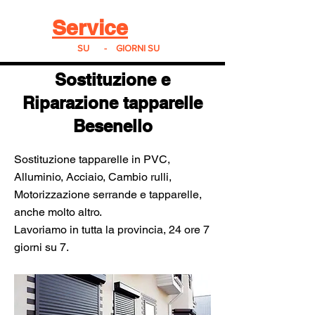
Real
Service
24
24h
SU
24
-
7
GIORNI SU
7
Sostituzione e
Riparazione tapparelle
Besenello
Sostituzione tapparelle in PVC,
Alluminio, Acciaio, Cambio rulli,
Motorizzazione serrande e tapparelle,
anche molto altro.
Lavoriamo in tutta la provincia, 24 ore 7
giorni su 7.