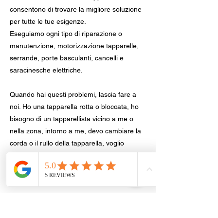
consentono di trovare la migliore soluzione
per tutte le tue esigenze.
Eseguiamo ogni tipo di riparazione o
manutenzione, motorizzazione tapparelle,
serrande, porte basculanti, cancelli e
saracinesche elettriche.
Quando hai questi problemi, lascia fare a
noi. Ho una tapparella rotta o bloccata, ho
bisogno di un tapparellista vicino a me o
nella zona, intorno a me, devo cambiare la
corda o il rullo della tapparella, voglio
cambiare le tapparelle prezzi, quanto costa
un tapparellista. Siamo sempre a tua
disposizione.
Tapparellista nel tuo comune,
provincia di Trento