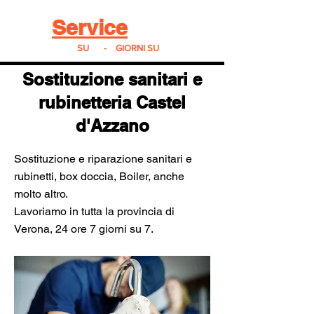
Real
Service
24
24h
SU
24
-
7
GIORNI SU
7
Sostituzione sanitari e
rubinetteria Castel
d'Azzano
Sostituzione e riparazione sanitari e
rubinetti, box doccia, Boiler, anche
molto altro.
Lavoriamo in tutta la provincia di
Verona, 24 ore 7 giorni su 7.