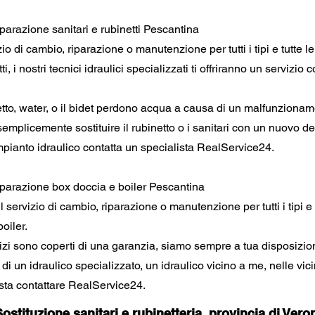
iparazione sanitari e rubinetti Pescantina
zio di cambio, riparazione o manutenzione per tutti i tipi e tutte 
ti, i nostri tecnici idraulici specializzati ti offriranno un servizio 
tto, water, o il bidet perdono acqua a causa di un malfunzionam
 semplicemente sostituire il rubinetto o i sanitari con un nuovo d
mpianto idraulico contatta un specialista RealService24.
iparazione box doccia e boiler Pescantina
 servizio di cambio, riparazione o manutenzione per tutti i tipi e
oiler.
ervizi sono coperti di una garanzia, siamo sempre a tua disposizio
 di un idraulico specializzato, un idraulico vicino a me, nelle vic
sta contattare RealService24.
ostituzione sanitari e rubinetteria, provincia di Vero