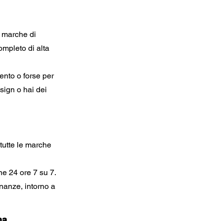
le marche di
completo di alta
ento o forse per
esign o hai dei
 tutte le marche
ne 24 ore 7 su 7.
inanze, intorno a
na