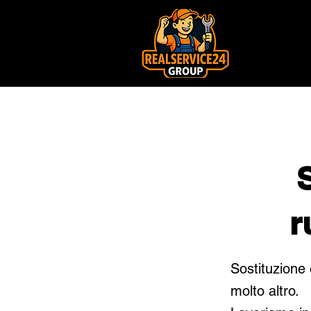
S
r
Sostituzione 
molto altro.