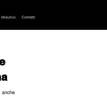
Idraulico
Contatti
 e
na
r, anche