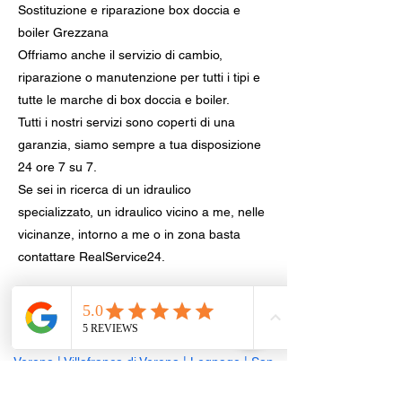
Sostituzione e riparazione box doccia e
boiler Grezzana
Offriamo anche il servizio di cambio,
riparazione o manutenzione per tutti i tipi e
tutte le marche di box doccia e boiler.
Tutti i nostri servizi sono coperti di una
garanzia, siamo sempre a tua disposizione
24 ore 7 su 7.
Se sei in ricerca di un idraulico
specializzato, un idraulico vicino a me, nelle
vicinanze, intorno a me o in zona basta
contattare RealService24.
Sostituzione sanitari e rubinetteria,
provincia di Verona
Verona
|
Villafranca di Verona
|
Legnago
|
San
Giovanni Lupatoto
|
San Bonifacio
|
Bussolengo
|
Sona
|
Pescantina
|
Negrar di