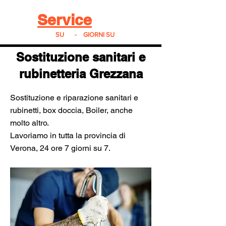
Real
Service
24
24h
SU
24
-
7
GIORNI SU
7
Sostituzione sanitari e
rubinetteria Grezzana
Sostituzione e riparazione sanitari e
rubinetti, box doccia, Boiler, anche
molto altro.
Lavoriamo in tutta la provincia di
Verona, 24 ore 7 giorni su 7.