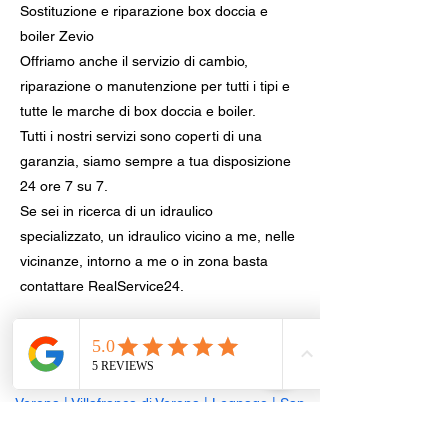
Sostituzione e riparazione box doccia e
boiler Zevio
Offriamo anche il servizio di cambio,
riparazione o manutenzione per tutti i tipi e
tutte le marche di box doccia e boiler.
Tutti i nostri servizi sono coperti di una
garanzia, siamo sempre a tua disposizione
24 ore 7 su 7.
Se sei in ricerca di un idraulico
specializzato, un idraulico vicino a me, nelle
vicinanze, intorno a me o in zona basta
contattare RealService24.
Sostituzione sanitari e rubinetteria,
provincia di Verona
Verona
|
Villafranca di Verona
|
Legnago
|
San
Giovanni Lupatoto
|
San Bonifacio
|
Bussolengo
|
Sona
|
Pescantina
|
Negrar di