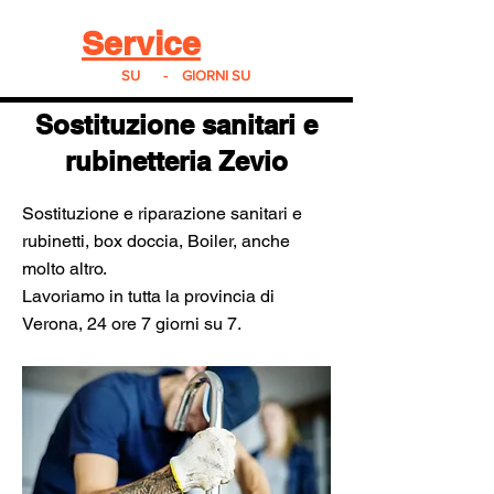
Real
Service
24
24h
SU
24
-
7
GIORNI SU
7
Sostituzione sanitari e
rubinetteria Zevio
Sostituzione e riparazione sanitari e
rubinetti, box doccia, Boiler, anche
molto altro.
Lavoriamo in tutta la provincia di
Verona, 24 ore 7 giorni su 7.