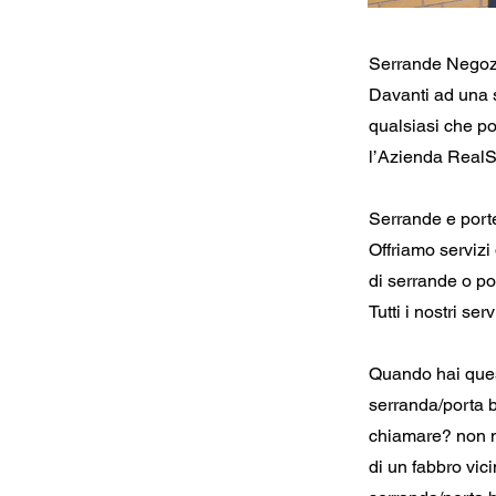
Serrande Negozi
Davanti ad una s
qualsiasi che po
l’Azienda RealSe
Serrande e port
Offriamo servizi
di serrande o po
Tutti i nostri se
Quando hai quest
serranda/porta b
chiamare? non m
di un fabbro vic