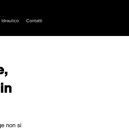
Idraulico
Contatti
e,
in
ge non si