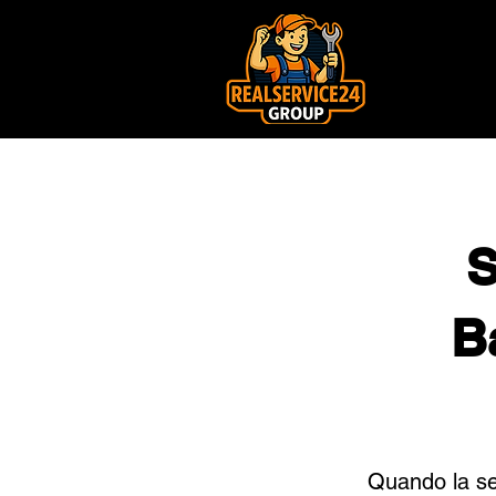
S
B
Quando la se