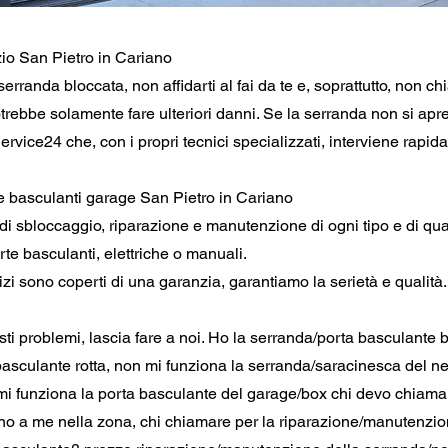
o San Pietro in Cariano
erranda bloccata, non affidarti al fai da te e, soprattutto, non c
trebbe solamente fare ulteriori danni. Se la serranda non si apr
rvice24 che, con i propri tecnici specializzati, interviene rapid
e basculanti garage San Pietro in Cariano
 di sbloccaggio, riparazione e manutenzione di ogni tipo e di qua
rte basculanti, elettriche o manuali.
rvizi sono coperti di una garanzia, garantiamo la serietà e qualità.
i problemi, lascia fare a noi. Ho la serranda/porta basculante 
asculante rotta, non mi funziona la serranda/saracinesca del n
i funziona la porta basculante del garage/box chi devo chiam
ino a me nella zona, chi chiamare per la riparazione/manutenzio