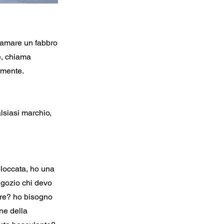
hiamare un fabbro
e, chiama
amente.
lsiasi marchio,
bloccata, ho una
egozio chi devo
are? ho bisogno
ne della