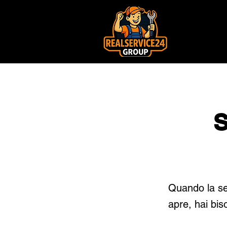
S
Quando la se
apre, hai bis