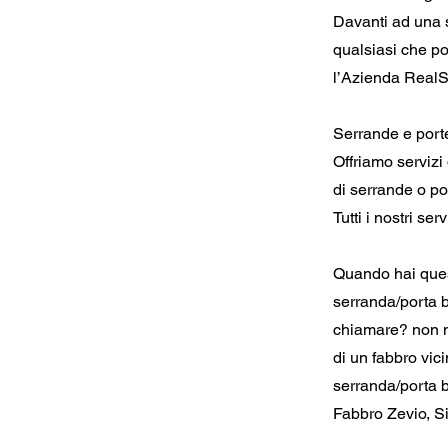
Davanti ad una s
qualsiasi che po
l’Azienda RealSe
Serrande e port
Offriamo servizi
di serrande o po
Tutti i nostri se
Quando hai quest
serranda/porta b
chiamare? non m
di un fabbro vic
serranda/porta 
Fabbro Zevio, S