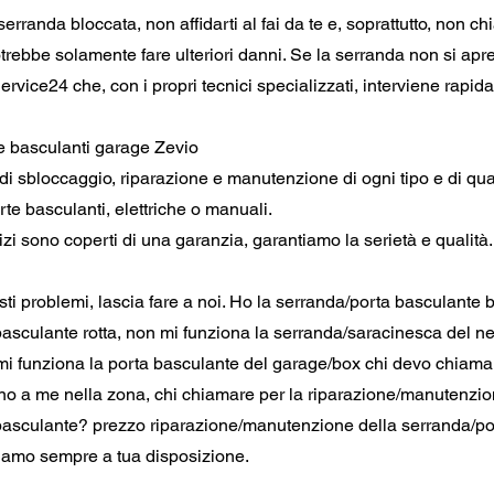
erranda bloccata, non affidarti al fai da te e, soprattutto, non c
trebbe solamente fare ulteriori danni. Se la serranda non si apr
rvice24 che, con i propri tecnici specializzati, interviene rapid
e basculanti garage Zevio
 di sbloccaggio, riparazione e manutenzione di ogni tipo e di qua
rte basculanti, elettriche o manuali.
rvizi sono coperti di una garanzia, garantiamo la serietà e qualità.
i problemi, lascia fare a noi. Ho la serranda/porta basculante 
asculante rotta, non mi funziona la serranda/saracinesca del n
i funziona la porta basculante del garage/box chi devo chiam
ino a me nella zona, chi chiamare per la riparazione/manutenzio
basculante? prezzo riparazione/manutenzione della serranda/po
iamo sempre a tua disposizione.