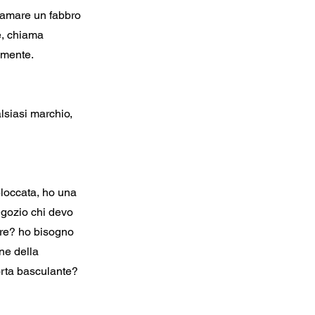
hiamare un fabbro
e, chiama
amente.
lsiasi marchio,
bloccata, ho una
egozio chi devo
are? ho bisogno
ne della
rta basculante?