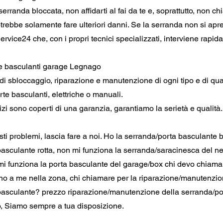
erranda bloccata, non affidarti al fai da te e, soprattutto, non c
trebbe solamente fare ulteriori danni. Se la serranda non si apr
rvice24 che, con i propri tecnici specializzati, interviene rapid
e basculanti garage Legnago
 di sbloccaggio, riparazione e manutenzione di ogni tipo e di qua
rte basculanti, elettriche o manuali.
rvizi sono coperti di una garanzia, garantiamo la serietà e qualità.
i problemi, lascia fare a noi. Ho la serranda/porta basculante 
asculante rotta, non mi funziona la serranda/saracinesca del n
i funziona la porta basculante del garage/box chi devo chiam
ino a me nella zona, chi chiamare per la riparazione/manutenzio
basculante? prezzo riparazione/manutenzione della serranda/po
 Siamo sempre a tua disposizione.