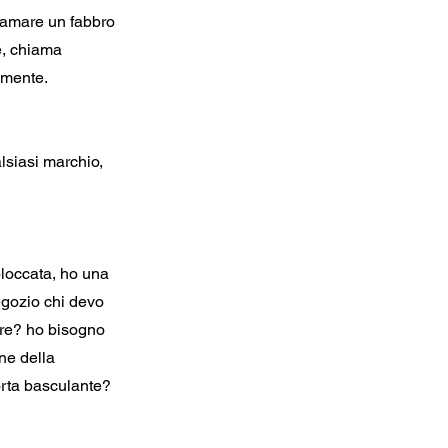
hiamare un fabbro
e, chiama
amente.
lsiasi marchio,
bloccata, ho una
egozio chi devo
are? ho bisogno
ne della
rta basculante?