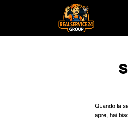
S
Quando la se
apre, hai bis