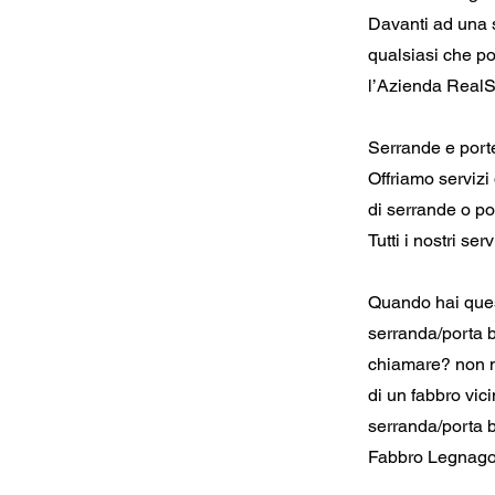
Davanti ad una s
qualsiasi che po
l’Azienda RealSe
Serrande e port
Offriamo servizi
di serrande o po
Tutti i nostri se
Quando hai quest
serranda/porta b
chiamare? non m
di un fabbro vic
serranda/porta 
Fabbro Legnago,