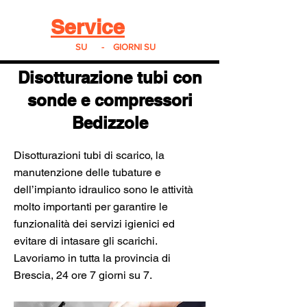
Real
Service
24
24h
SU
24
-
7
GIORNI SU
7
Disotturazione tubi con
sonde e compressori
Bedizzole
Disotturazioni tubi di scarico, la
manutenzione delle tubature e
dell’impianto idraulico sono le attività
molto importanti per garantire le
funzionalità dei servizi igienici ed
evitare di intasare gli scarichi.
Lavoriamo in tutta la provincia di
Brescia, 24 ore 7 giorni su 7.