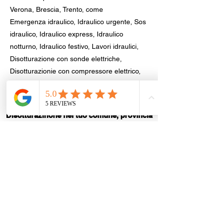
Verona, Brescia, Trento, come
Emergenza idraulico, Idraulico urgente, Sos
idraulico, Idraulico express, Idraulico
notturno, Idraulico festivo, Lavori idraulici,
Disotturazione con sonde elettriche,
Disotturazionie con compressore elettrico,
Disotturazione lavandino, Riparazione
perdita acqua.
Disotturazinone nel tuo comune, provincia
di Brescia
Brescia
|
Desenzano del Garda
|
Sirmione
|
Montichiari
|
Lonato del Garda
|
Calcinato
|
Carpenedolo
|
Mazzano
|
Bedizzole
|
Castenedolo
|
Botticino