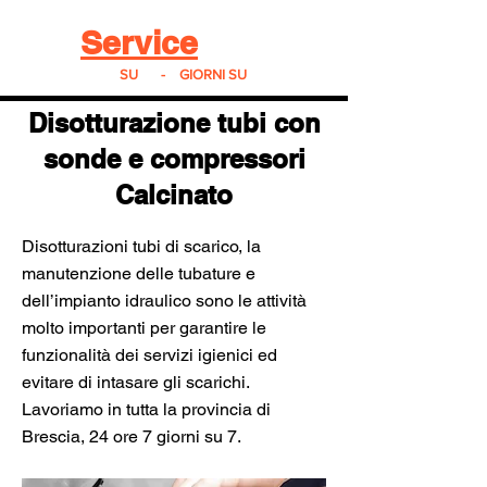
Real
Service
24
24h
SU
24
-
7
GIORNI SU
7
Disotturazione tubi con
sonde e compressori
Calcinato
Disotturazioni tubi di scarico, la
manutenzione delle tubature e
dell’impianto idraulico sono le attività
molto importanti per garantire le
funzionalità dei servizi igienici ed
evitare di intasare gli scarichi.
Lavoriamo in tutta la provincia di
Brescia, 24 ore 7 giorni su 7.