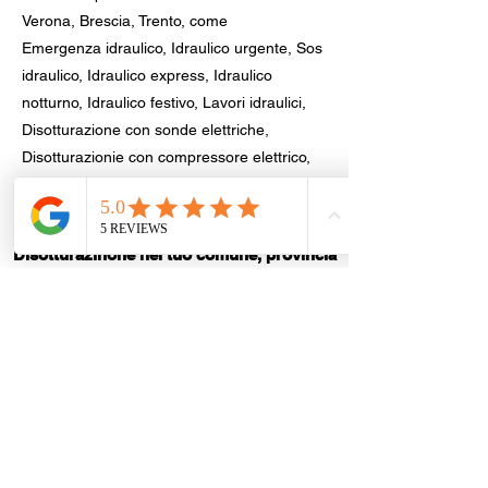
Verona, Brescia, Trento, come
Emergenza idraulico, Idraulico urgente, Sos
idraulico, Idraulico express, Idraulico
notturno, Idraulico festivo, Lavori idraulici,
Disotturazione con sonde elettriche,
Disotturazionie con compressore elettrico,
Disotturazione lavandino, Riparazione
perdita acqua.
Disotturazinone nel tuo comune, provincia
di Brescia
Brescia
|
Desenzano del Garda
|
Sirmione
|
Montichiari
|
Lonato del Garda
|
Calcinato
|
Carpenedolo
|
Mazzano
|
Bedizzole
|
Castenedolo
|
Botticino