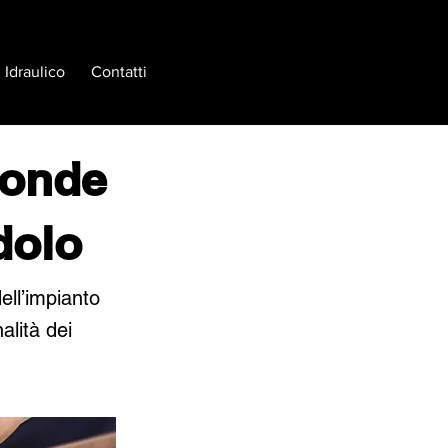
Idraulico
Contatti
sonde
dolo
ell’impianto
alità dei