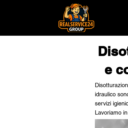
Diso
e c
Disotturazion
idraulico sono
servizi igieni
Lavoriamo in 