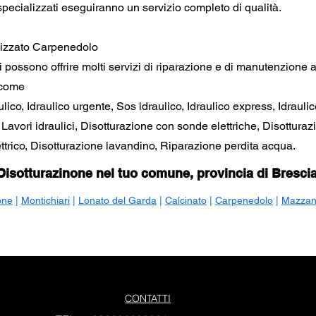
i specializzati eseguiranno un servizio completo di qualità.
alizzato Carpenedolo
i ti possono offrire molti servizi di riparazione e di manutenzione 
 come
ico, Idraulico urgente, Sos idraulico, Idraulico express, Idraulic
, Lavori idraulici, Disotturazione con sonde elettriche, Disottura
trico, Disotturazione lavandino, Riparazione perdita acqua.
Disotturazinone nel tuo comune, provincia di Bresci
one
|
Montichiari
|
Lonato del Garda
|
Calcinato
|
Carpenedolo
|
Mazza
CONTATTI