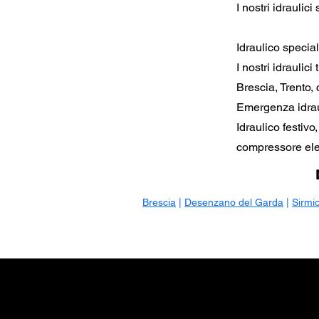
I nostri idraulic
Idraulico speci
I nostri idraulic
Brescia, Trento,
Emergenza idraul
Idraulico festivo
compressore elet
Brescia
|
Desenzano del Garda
|
Sirmi