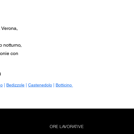
a Verona,
o notturno,
zionie con
a
no
|
Bedizzole
|
Castenedolo
|
Botticino
ORE LAVORATIVE