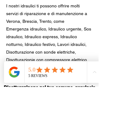
I nostri idraulici ti possono offrire molti
servizi di riparazione e di manutenzione a
Verona, Brescia, Trento, come
Emergenza idraulico, Idraulico urgente, Sos
idraulico, Idraulico express, Idraulico
notturno, Idraulico festivo, Lavori idraulici,
Disotturazione con sonde elettriche,
Disotturazionie con compressore elettrico,
Disotturazione lavandino, Riparazione
perdita acqua.
Disotturazinone nel tuo comune, provincia
di Brescia
Brescia
|
Desenzano del Garda
|
Sirmione
|
Montichiari
|
Lonato del Garda
|
Calcinato
|
Carpenedolo
|
Mazzano
|
Bedizzole
|
Castenedolo
|
Botticino