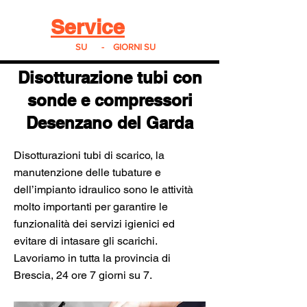
Real
Service
24
24h
SU
24
-
7
GIORNI SU
7
Disotturazione tubi con
sonde e compressori
Desenzano del Garda
Disotturazioni tubi di scarico, la
manutenzione delle tubature e
dell’impianto idraulico sono le attività
molto importanti per garantire le
funzionalità dei servizi igienici ed
evitare di intasare gli scarichi.
Lavoriamo in tutta la provincia di
Brescia, 24 ore 7 giorni su 7.