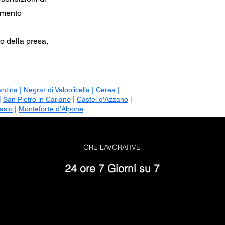
cimento
o della presa,
antina
|
Negrar di Valpolicella
|
Cerea
|
|
San Pietro in Cariano
|
Castel d'Azzano
|
asio
|
Monteforte d'Alpone
ORE LAVORATIVE
24 ore 7 Giorni su 7