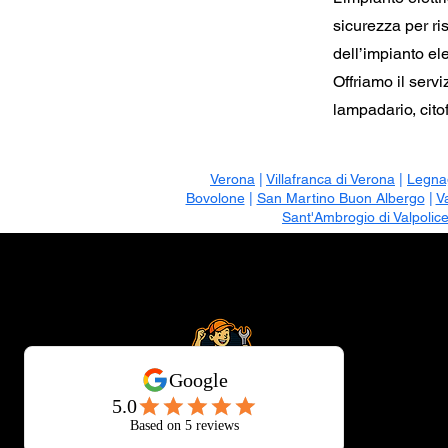
sicurezza per ri
dell’impianto ele
Offriamo il serv
lampadario, citof
Verona
|
Villafranca di Verona
|
Legna
Bovolone
|
San Martino Buon Albergo
|
V
Sant'Ambrogio di Valpolice