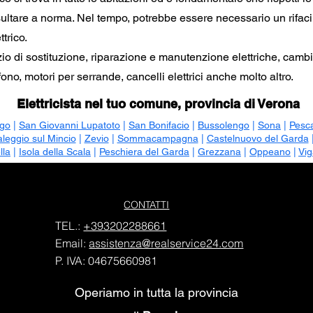
sultare a norma. Nel tempo, potrebbe essere necessario un rifa
ttrico.
izio di sostituzione, riparazione e manutenzione elettriche, cambi
ono, motori per serrande, cancelli elettrici anche molto altro.
Elettricista nel tuo comune, provincia di Verona
go
|
San Giovanni Lupatoto
|
San Bonifacio
|
Bussolengo
|
Sona
|
Pesc
aleggio sul Mincio
|
Zevio
|
Sommacampagna
|
Castelnuovo del Garda
lla
|
Isola della Scala
|
Peschiera del Garda
|
Grezzana
|
Oppeano
|
Vig
CONTATTI
TEL.:
+393202288661
Email:
assistenza@realservice24.com
P. IVA: 04675660981
Operiamo in tutta la provincia