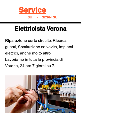
Real
Service
24
24h
SU
24
-
7
GIORNI SU
7
Elettricista Verona
Riparazione corto circuito, Ricerca
guasti, Sostituzione salvavita, Impianti
elettrici, anche molto altro.
Lavoriamo in tutta la provincia di
Verona, 24 ore 7 giorni su 7.