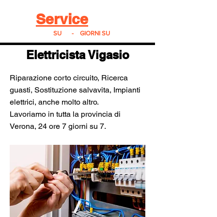
Real
Service
24
24h
SU
24
-
7
GIORNI SU
7
Elettricista Vigasio
Riparazione corto circuito, Ricerca
guasti, Sostituzione salvavita, Impianti
elettrici, anche molto altro.
Lavoriamo in tutta la provincia di
Verona, 24 ore 7 giorni su 7.