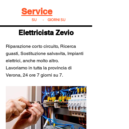
Real
Service
24
24h
SU
24
-
7
GIORNI SU
7
Elettricista Zevio
Riparazione corto circuito, Ricerca
guasti, Sostituzione salvavita, Impianti
elettrici, anche molto altro.
Lavoriamo in tutta la provincia di
Verona, 24 ore 7 giorni su 7.