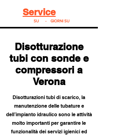
Real
Service
24
24h
SU
24
-
7
GIORNI SU
7
Disotturazione
tubi con sonde e
compressori a
Verona
Disotturazioni tubi di scarico, la
manutenzione
delle tubature e
dell’impianto idraulico sono le attività
molto importanti per garantire le
funzionalità dei servizi igienici ed