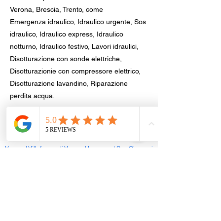
Verona, Brescia, Trento, come
Emergenza idraulico, Idraulico urgente, Sos
idraulico, Idraulico express, Idraulico
notturno, Idraulico festivo, Lavori idraulici,
Disotturazione con sonde elettriche,
Disotturazionie con compressore elettrico,
Disotturazione lavandino, Riparazione
perdita acqua.
Disotturazinone nel tuo comune, provincia
di Verona
Verona
|
Villafranca di Verona
|
Legnago
|
San Giovanni
Lupatoto
|
San Bonifacio
|
Bussolengo
|
Sona
|
Pescantina
|
Negrar di Valpolicella
|
Cerea
|
Bovolone
|
San Martino Buon Albergo
|
Valeggio sul Mincio
|
Zevio
|
Sommacampagna
|
Castelnuovo del Garda
|
San
Pietro in Cariano
|
Castel d'Azzano
|
Sant'Ambrogio di
Valpolicella
|
Isola della Scala
|
Peschiera del Garda
|