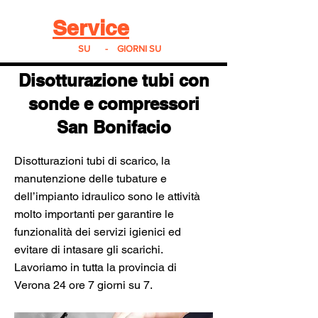
Real
Service
24
24h
SU
24
-
7
GIORNI SU
7
Disotturazione tubi con
sonde e compressori
San Bonifacio
Disotturazioni tubi di scarico, la
manutenzione delle tubature e
dell’impianto idraulico sono le attività
molto importanti per garantire le
funzionalità dei servizi igienici ed
evitare di intasare gli scarichi.
Lavoriamo in tutta la provincia di
Verona 24 ore 7 giorni su 7.