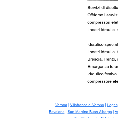
Servizi di disott
Offriamo i serviz
compressori elet
I nostri idraulic
Idraulico specia
I nostri idraulic
Brescia, Trento,
Emergenza idraul
Idraulico festivo
compressore elet
Verona
|
Villafranca di Verona
|
Legna
Bovolone
|
San Martino Buon Albergo
|
V