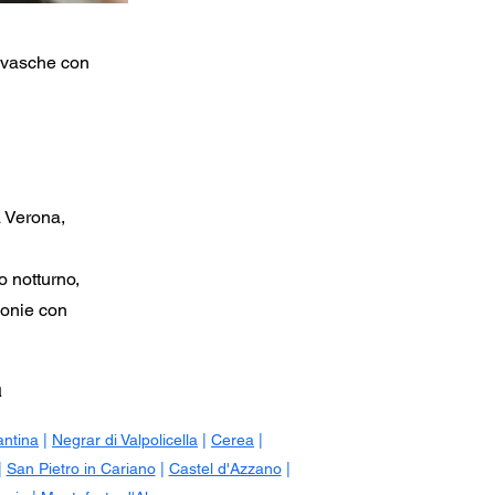
, vasche con
a Verona,
o notturno,
zionie con
a
antina
|
Negrar di Valpolicella
|
Cerea
|
|
San Pietro in Cariano
|
Castel d'Azzano
|