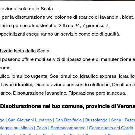
urazione Isola della Scala
i per la disotturazione wc, colonne di scarico di lavandini, bidet
trici e pompe atmosferiche, 24h su 24, 7 giorni su 7,
i specializzati eseguiranno un servizio completo di qualità.
lizzato Isola della Scala
i ti possono offrire molti servizi di riparazione e di manutenzione 
 come
ico, Idraulico urgente, Sos idraulico, Idraulico express, Idraulic
, Lavori idraulici, Disotturazione con sonde elettriche, Disottura
trico, Disotturazione lavandino, Riparazione perdita acqua.
Disotturazinone nel tuo comune, provincia di Veron
go
|
San Giovanni Lupatoto
|
San Bonifacio
|
Bussolengo
|
Sona
|
Pesc
aleggio sul Mincio
|
Zevio
|
Sommacampagna
|
Castelnuovo del Garda