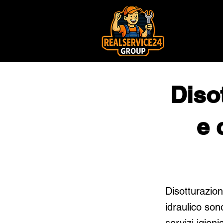
Diso
e 
Disotturazion
idraulico sono