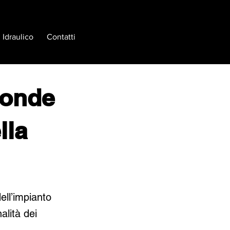
Idraulico
Contatti
sonde
lla
ell’impianto
alità dei