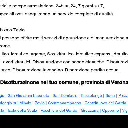
trici e pompe atmosferiche, 24h su 24, 7 giorni su 7,
i specializzati eseguiranno un servizio completo di qualità.
lizzato Zevio
i ti possono offrire molti servizi di riparazione e di manutenzione 
 come
ico, Idraulico urgente, Sos idraulico, Idraulico express, Idraulic
, Lavori idraulici, Disotturazione con sonde elettriche, Disottura
trico, Disotturazione lavandino, Riparazione perdita acqua.
Disotturazinone nel tuo comune, provincia di Veron
go
|
San Giovanni Lupatoto
|
San Bonifacio
|
Bussolengo
|
Sona
|
Pesc
aleggio sul Mincio
|
Zevio
|
Sommacampagna
|
Castelnuovo del Garda
lla
|
Isola della Scala
|
Peschiera del Garda
|
Grezzana
|
Oppeano
|
Vig