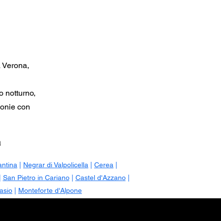
a Verona,
o notturno,
zionie con
a
antina
|
Negrar di Valpolicella
|
Cerea
|
|
San Pietro in Cariano
|
Castel d'Azzano
|
asio
|
Monteforte d'Alpone