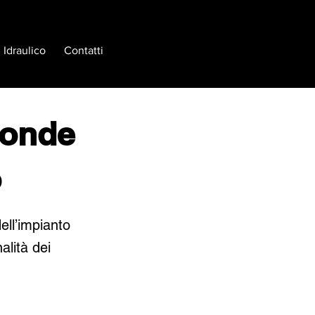
Idraulico
Contatti
sonde
o
ell’impianto
alità dei