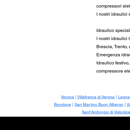
compressori elet
I nostri idraulic
Idraulico specia
I nostri idraulic
Brescia, Trento,
Emergenza idraul
Idraulico festivo
compressore elet
Verona
|
Villafranca di Verona
|
Legna
Bovolone
|
San Martino Buon Albergo
|
V
Sant'Ambrogio di Valpolice