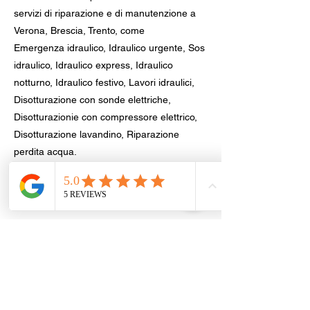
servizi di riparazione e di manutenzione a
Verona, Brescia, Trento, come
Emergenza idraulico, Idraulico urgente, Sos
idraulico, Idraulico express, Idraulico
notturno, Idraulico festivo, Lavori idraulici,
Disotturazione con sonde elettriche,
Disotturazionie con compressore elettrico,
Disotturazione lavandino, Riparazione
perdita acqua.
Disotturazinone nel tuo comune, provincia
di Verona
Verona
|
Villafranca di Verona
|
Legnago
|
San Giovanni
Lupatoto
|
San Bonifacio
|
Bussolengo
|
Sona
|
Pescantina
|
Negrar di Valpolicella
|
Cerea
|
Bovolone
|
San Martino Buon Albergo
|
Valeggio sul Mincio
|
Zevio
|
Sommacampagna
|
Castelnuovo del Garda
|
San
Pietro in Cariano
|
Castel d'Azzano
|
Sant'Ambrogio di