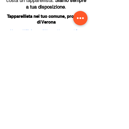
costa un tapparellista.
Siamo sempre
a tua disposizione
.
Tapparellista nel tuo comune, provincia
di Verona
Verona
|
Villafranca di Verona
|
Legnago
|
San
Giovanni Lupatoto
|
San Bonifacio
|
Bussolengo
|
Sona
|
Pescantina
|
Negrar di Valpolicella
|
Cerea
|
Bovolone
|
San Martino Buon Albergo
|
Valeggio sul
Mincio
|
Zevio
|
Sommacampagna
|
Castelnuovo
del Garda
|
San Pietro in Cariano
|
Castel d'Azzano
|
Sant'Ambrogio di Valpolicella
|
Isola della Scala
|
Peschiera del Garda
|
Grezzana
|
Oppeano
|
Vigasio
|
Monteforte d'Alpone
Tapparellista nel tuo comune, provincia
di Trento
Trento
|
Rovereto
|
Besenello
|
Civezzano
|
Riva del
Garda
|
Volano
|
Arco
|
Mori
|
Pergine Valsugana
|
Ala
|
Lavis
Tapparellista nel tuo comune, provincia