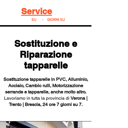
Real
Service
24
24h
SU
24
-
7
GIORNI SU
7
Sostituzione e
Riparazione
tapparelle
Sostituzione tapparelle in PVC, Alluminio,
Acciaio, Cambio rulli, Motorizzazione
serrande e tapparelle, anche molto altro.
Lavoriamo in tutta la provincia di
Verona |
Trento | Brescia,
24 ore 7 giorni su 7.